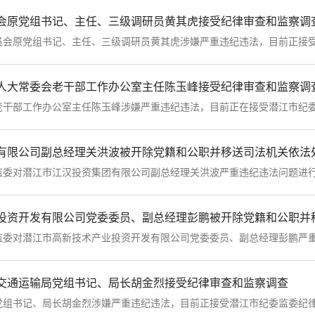
会原党组书记、主任、三级调研员黄其虎接受纪律审查和监察调
原党组书记、主任、三级调研员黄其虎涉嫌严重违纪违法，目前正接受潜
人大常委会老干部工作办公室主任陈玉峰接受纪律审查和监察调
部工作办公室主任陈玉峰涉嫌严重违纪违法，目前正在接受潜江市纪委监
有限公司副总经理关洪波被开除党籍和公职并移送司法机关依法
对潜江市江汉投资集团有限公司副总经理关洪波严重违纪违法问题进行立
对潜江市高新技术产业投资开发有限公司党委委员、副总经理彭鹏严重违
交通运输局党组书记、局长胡金烈接受纪律审查和监察调查
书记、局长胡金烈涉嫌严重违纪违法，目前正接受潜江市纪委监委纪律审